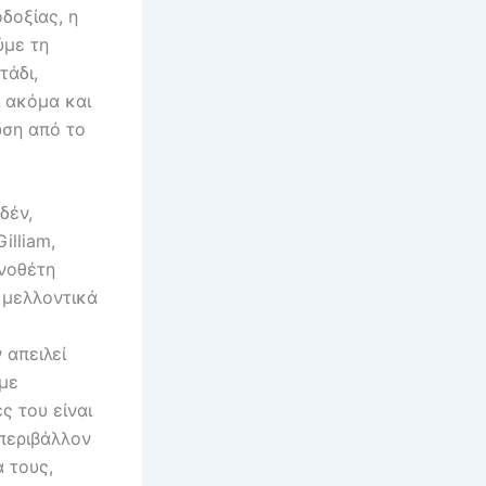
δοξίας, η
ύμε τη
τάδι,
ι ακόμα και
ωση από το
δέν,
illiam,
ηνοθέτη
 μελλοντικά
 απειλεί
 με
ς του είναι
 περιβάλλον
 τους,