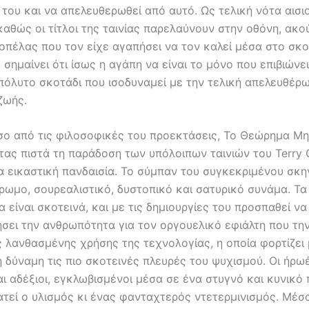
ου και να απελευθερωθεί από αυτό. Ως τελική νότα αισιο
καθώς οι τίτλοι της ταινίας παρελαύνουν στην οθόνη, ακο
οπέλας που τον είχε αγαπήσει να τον καλεί μέσα στο σκο
σημαίνει ότι ίσως η αγάπη να είναι το μόνο που επιβιώνε
πόλυτο σκοτάδι που ισοδυναμεί με την τελική απελευθέρ
ζωής.
ο από τις φιλοσοφικές του προεκτάσεις, Το Θεώρημα Μη
ας πιστά τη παράδοση των υπόλοιπων ταινιών του Terry G
ια εικαστική πανδαισία. Το σύμπαν του συγκεκριμένου σκ
χρωμο, σουρεαλιστικό, δυστοπικό και σατυρικό συνάμα. Τα
 είναι σκοτεινά, και με τις δημιουργίες του προσπαθεί να
σει την ανθρωπότητα για τον οργουελικό εφιάλτη που την
ς λανθασμένης χρήσης της τεχνολογίας, η οποία φορτίζει
δύναμη τις πιο σκοτεινές πλευρές του ψυχισμού. Οι ήρωέ
ι αδέξιοι, εγκλωβισμένοι μέσα σε ένα στυγνό και κυνικό
ατεί ο υλισμός κι ένας φανταχτερός ντετερμινισμός. Μέσα