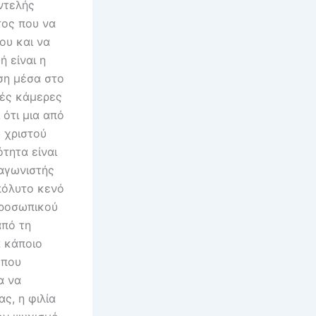
ντελής
τος που να
ου και να
 είναι η
ση μέσα στο
φές κάμερες
 ότι μια από
 χριστού
τητα είναι
αγωνιστής
πόλυτο κενό
προσωπικού
από τη
ά κάποιο
 που
α να
ς, η φιλία