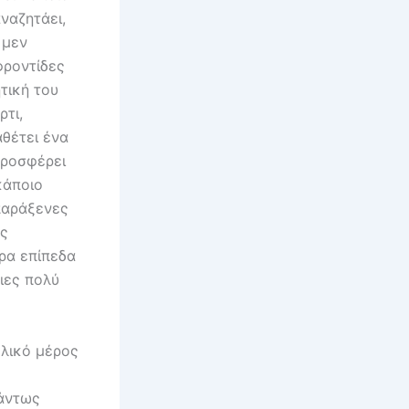
ναζητάει,
 μεν
φροντίδες
τική του
ρτι,
αθέτει ένα
προσφέρει
κάποιο
παράξενες
ύς
ερα επίπεδα
ιες πολύ
ελικό μέρος
πάντως