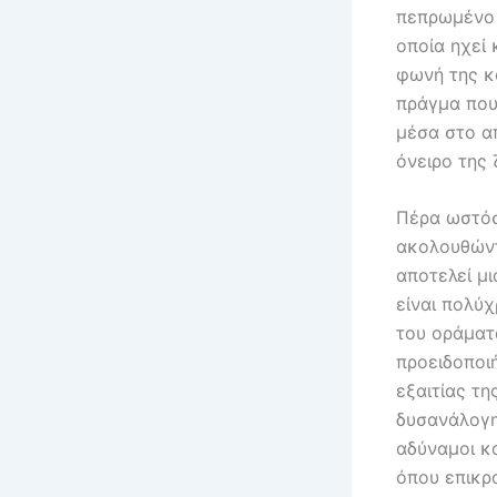
πεπρωμένο τ
οποία ηχεί 
φωνή της κ
πράγμα που 
μέσα στο α
όνειρο της 
Πέρα ωστόσ
ακολουθώντ
αποτελεί μ
είναι πολύ
του οράματα
προειδοποιή
εξαιτίας τη
δυσανάλογη 
αδύναμοι κα
όπου επικρ