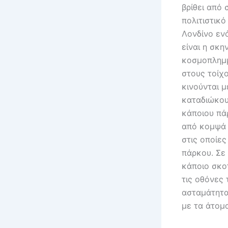
βρίθει από 
πολιτιστικό
Λονδίνο ενό
είναι η σκη
κοσμοπλημμ
στους τοίχ
κινούνται μ
καταδιώκουν
κάποιου πά
από κομψά 
στις οποίε
πάρκου. Σε
κάποιο σκο
τις οθόνες
ασταμάτητα
με τα άτομ