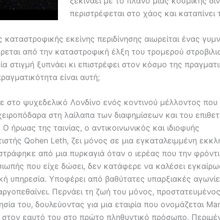
ξεκινάει με το πλάνο μιας κοσμικής δί
περιστρέφεται στο χάος και καταπίνει 
ς καταστροφικής εκείνης περιδίνησης αιωρείται ένας γυμ
ρεται από την καταστροφική έλξη του τρομερού στροβιλι
ία στιγμή ξυπνάει κι επιστρέφει στον κόσμο της πραγματ
ραγματικότητα είναι αυτή;
ε στο ψυχεδελικό Λονδίνο ενός κοντινού μέλλοντος που 
χειροπόδαρα στη λαίλαπα των διαφημίσεων και του επιθετ
 Ο ήρωας της ταινίας, ο αντικοινωνικός και ιδιοφυής
ιστής Qohen Leth, ζει μόνος σε μια εγκαταλειμμένη εκκλ
τράφηκε από μια πυρκαγιά όταν ο ιερέας που την φρόντιζ
σιωπής που είχε δώσει, δεν κατάφερε να καλέσει εγκαίρω
κή υπηρεσία. Υποφέρει από βαθύτατες υπαρξιακές αγωνίε
 αργοπεθαίνει. Περνάει τη ζωή του μόνος, προστατευμένο
ησία του, δουλεύοντας για μια εταιρία που ονομάζεται Ma
 στον εαυτό του στο πρώτο πληθυντικό πρόσωπο. Περιμέν