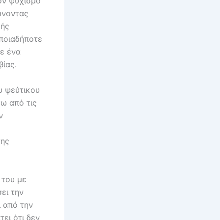
τον ψυχισμό
ώνοντας
κής
οποιαδήποτε
ε ένα
ίας.
υ ψεύτικου
σω από τις
ν
της
 του με
ει την
ι από την
ει ότι δεν