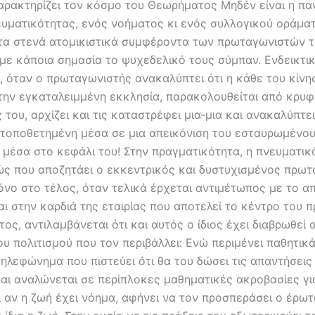
αρακτηρίζει τον κόσμο του Θεωρήματος Μηδέν είναι η πα
ευματικότητας, ενός νοήματος κι ενός συλλογικού οράμα
 τα στενά ατομικιστικά συμφέροντα των πρωταγωνιστών τ
με κάποια σημασία το ψυχεδελικό τους σύμπαν. Ενδεικτική
, όταν ο πρωταγωνιστής ανακαλύπτει ότι η κάθε του κίνη
 την εγκαταλειμμένη εκκλησία, παρακολουθείται από κρυ
ς του, αρχίζει και τις καταστρέφει μια-μια και ανακαλύπτει
ι τοποθετημένη μέσα σε μια απεικόνιση του εσταυρωμένου
 μέσα στο κεφάλι του! Στην πραγματικότητα, η πνευματικό
ώς που αποζητάει ο εκκεντρικός και δυστυχισμένος πρωτ
μόνο στο τέλος, όταν τελικά έρχεται αντιμέτωπος με το α
αι στην καρδιά της εταιρίας που αποτελεί το κέντρο του 
ος, αντιλαμβάνεται ότι και αυτός ο ίδιος έχει διαβρωθεί 
υ πολιτισμού που τον περιβάλλει: Ενώ περιμένει παθητικ
ηλεφώνημα που πιστεύει ότι θα του δώσει τις απαντήσεις
και αναλώνεται σε περίπλοκες μαθηματικές ακροβασίες γι
αν η ζωή έχει νόημα, αφήνει να τον προσπεράσει ο έρωτα