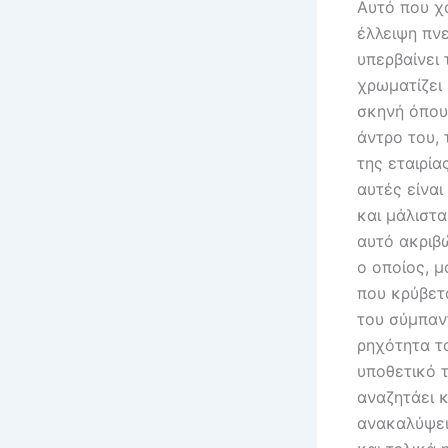
Αυτό που χ
έλλειψη πν
υπερβαίνει
χρωματίζει 
σκηνή όπου
άντρο του,
της εταιρία
αυτές είνα
και μάλιστα
αυτό ακριβ
ο οποίος, 
που κρύβετ
του σύμπαντ
ρηχότητα το
υποθετικό τ
αναζητάει 
ανακαλύψει 