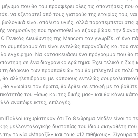
 μήνυμα που θα του προσφέρει όλες τις απαντήσεις που α
τάει να εξεταστεί από τους γιατρούς της εταιρίας του, ναι
ι βιολογικά είναι απόλυτα υγιής, αλλά παραπέμπεται στις 
τής νοημοσύνης που προσπαθεί να εξακριβώσει την διανοη
Ο Γενικός Διευθυντής της Mancom τον γνωρίζει σ’ ένα πά
στο συμπέρασμα ότι είναι εντελώς παρανοϊκός και του αν
λο εγχείρημα: Να κατασκευάσει ένα πρόγραμμα που θα 
απάντηση σε ένα διαχρονικό ερώτημα: Έχει τελικά η ζωή 
ά τη διάρκεια των προσπαθειών του θα μπλεχτεί σε πολύ 
ς, θα αλληλεπιδράσει με κάποιους εντελώς σουρεαλιστικο
, θα γνωρίσει τον έρωτα, θα έρθει σε επαφή με τα βαθύτ
ικότητάς του –ίσως και της δικής μας– και θα κάνει κάπο
αλλά αναπόφευκτες, επιλογές.
em1Πολλοί ισχυρίστηκαν ότι Το Θεώρημα Μηδέν είναι το τ
ικής μελλοντολογικής δυστοπίας του ίδιου σκηνοθέτη που
 την ταινία «Μπραζίλ» και τους «12 πιθήκους». Σίγουρα 