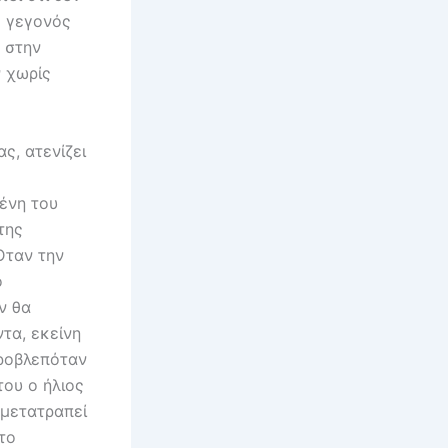
ο γεγονός
α στην
 χωρίς
ας, ατενίζει
ένη του
της
Όταν την
ο
ν θα
ντα, εκείνη
προβλεπόταν
του ο ήλιος
 μετατραπεί
το