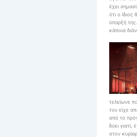
έχει σημασ
ότι ο ίδιος
ύπαρξή της
κάποια διάν
τελείωνε πο
του είχε απ
από το πρό
δύει γιατί,
στον κυρία