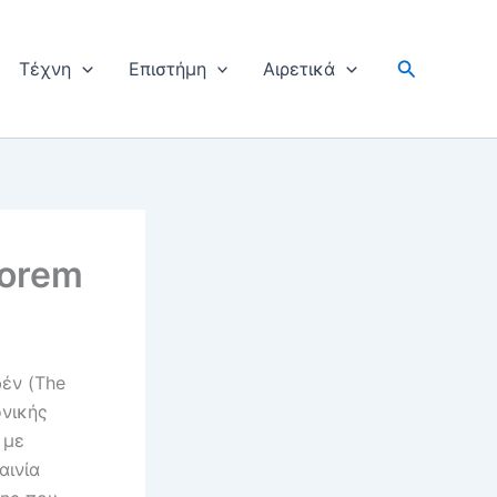
Αναζήτησ
Tέχνη
Επιστήμη
Αιρετικά
eorem
έν (The
ονικής
 με
αινία