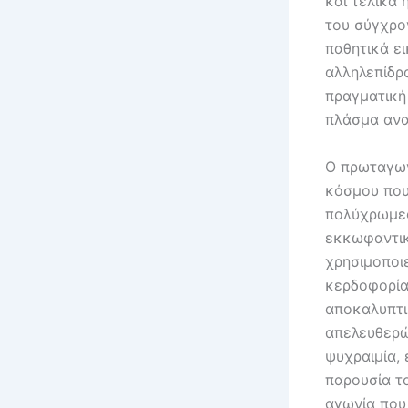
και τελικά 
του σύγχρο
παθητικά ε
αλληλεπίδρ
πραγματική
πλάσμα ανα
Ο πρωταγων
κόσμου που
πολύχρωμες
εκκωφαντικ
χρησιμοποιε
κερδοφορία
αποκαλυπτικ
απελευθερών
ψυχραιμία,
παρουσία τ
αγωνία που