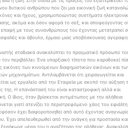
η ίδια η ζωή. Στην ουσία με τις πράξεις του εξωτερικεύει 
νου δυτικού ανθρώπου που ζει μια εικονική ζωή καταναλ
ικόνες και ήχους, χρησιμοποιώντας συστήματα ηλεκτρονι
ασης, ακόμα και όσον αφορά το σεξ, και αποφεύγοντας 
 επαφή με τους συνανθρώπους του έχοντας μετατραπεί σ
σφαλές και άβουλο, έρμαιο μιας υποβόσκουσας αγοραφοβ
ιστής σταδιακά ανακαλύπτει το πραγματικό πρόσωπο το
 τον περιβάλλει: Ένα υπαρξιακό τίποτα που καραδοκεί πί
 εικόνες των κινούμενων διαφημιστικών εικόνων και τω
ών μηχανημάτων. Αντιλαμβάνεται ότι χειραγωγείται και
ίται ως εργαλείο από την Εταιρεία με σκοπό την αύξηση 
ς της. Η επανάστασή του είναι καταστροφική αλλά και
ή. Ο ίδιος, όταν βρίσκεται αντιμέτωπος με την αλήθεια
εται γιατί ατενίζει το περιστρεφόμενο χάος του εφιάλτη
 εφόσον έχει διαφοροποιηθεί από αυτό έχοντας αναγνωρίσ
ου. Έχει απελευθερωθεί από την ανάγκη για προστασία κα
 ξεσήκωνε μέσα του η αναζήτηση της αλήθειας. Ανακαλύπτ