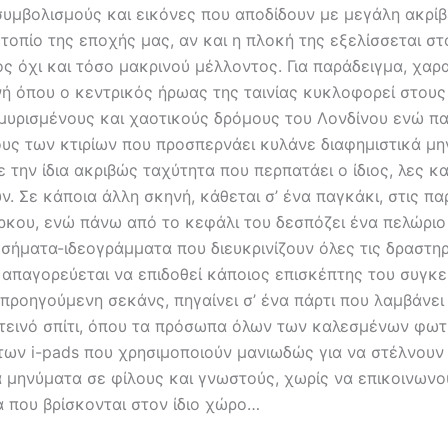
συμβολισμούς και εικόνες που αποδίδουν με μεγάλη ακρίβ
 τοπίο της εποχής μας, αν και η πλοκή της εξελίσσεται σ
ς όχι και τόσο μακρινού μέλλοντος. Για παράδειγμα, χαρ
νή όπου ο κεντρικός ήρωας της ταινίας κυκλοφορεί στους
υρισμένους και χαοτικούς δρόμους του Λονδίνου ενώ π
ους των κτιρίων που προσπερνάει κυλάνε διαφημιστικά μ
ε την ίδια ακριβώς ταχύτητα που περπατάει ο ίδιος, λες κα
. Σε κάποια άλλη σκηνή, κάθεται σ’ ένα παγκάκι, στις π
ρκου, ενώ πάνω από το κεφάλι του δεσπόζει ένα πελώρι
σήματα-ιδεογράμματα που διευκρινίζουν όλες τις δραστη
ς απαγορεύεται να επιδοθεί κάποιος επισκέπτης του συγκ
 προηγούμενη σεκάνς, πηγαίνει σ’ ένα πάρτι που λαμβάνε
τεινό σπίτι, όπου τα πρόσωπα όλων των καλεσμένων φωτ
 των i-pads που χρησιμοποιούν μανιωδώς για να στέλνουν
 μηνύματα σε φίλους και γνωστούς, χωρίς να επικοινων
α που βρίσκονται στον ίδιο χώρο…