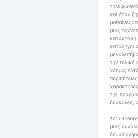
τηλεφωνικό
και όταν ζη
μαθαίνει ότ
μιας τεχνη
κατάσταση. 
καταλήγει 
μεγαλεπήβο
την τελική 
νόημα; Κατ
περιπέτειε
χαρακτήρες
της πραγματ
δύσκολες, 
zero-theor
μιας συνολ
δημιούργησε