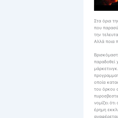
Στα όρια τη
που παρασύ
την τελευτα
Αλλά ποια π
Βρισκόμαστ
παραδοθεί 
μάρκετινγκ.
προγραμματ
οποία κατασ
του όρκου 
πυροσβεστι
νομίζει ότι
έρημη εκκλ
αναφέρεται