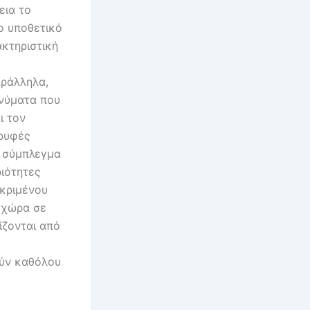
εια το
το υποθετικό
ακτηριστική
αράλληλα,
ηνύματα που
ι τον
αρυφές
ο σύμπλεγμα
ριότητες
εκριμένου
ι χώρα σε
ίζονται από
ούν καθόλου