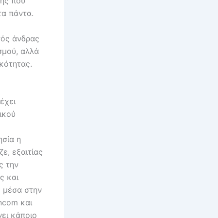
νης που
τα πάντα.
νός άνδρας
σμού, αλλά
ικότητας.
έχει
ικού
ησία η
ε, εξαιτίας
ς την
ς και
ς μέσα στην
ncom και
ει κάποιο