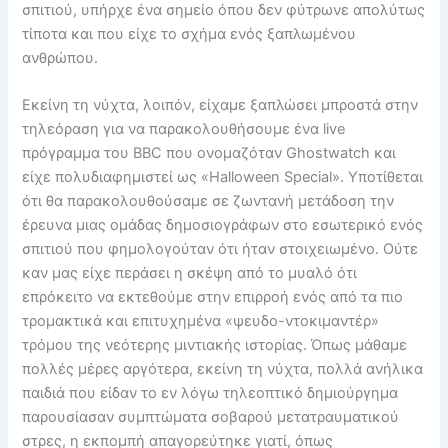
σπιτιού, υπήρχε ένα σημείο όπου δεν φύτρωνε απολύτως
τίποτα και που είχε το σχήμα ενός ξαπλωμένου
ανθρώπου.
Εκείνη τη νύχτα, λοιπόν, είχαμε ξαπλώσει μπροστά στην
τηλεόραση για να παρακολουθήσουμε ένα live
πρόγραμμα του BBC που ονομαζόταν Ghostwatch και
είχε πολυδιαφημιστεί ως «Halloween Special». Υποτίθεται
ότι θα παρακολουθούσαμε σε ζωντανή μετάδοση την
έρευνα μιας ομάδας δημοσιογράφων στο εσωτερικό ενός
σπιτιού που φημολογούταν ότι ήταν στοιχειωμένο. Ούτε
καν μας είχε περάσει η σκέψη από το μυαλό ότι
επρόκειτο να εκτεθούμε στην επιρροή ενός από τα πιο
τρομακτικά και επιτυχημένα «ψευδο-ντοκιμαντέρ»
τρόμου της νεότερης μιντιακής ιστορίας. Όπως μάθαμε
πολλές μέρες αργότερα, εκείνη τη νύχτα, πολλά ανήλικα
παιδιά που είδαν το εν λόγω τηλεοπτικό δημιούργημα
παρουσίασαν συμπτώματα σοβαρού μετατραυματικού
στρες, η εκπομπή απαγορεύτηκε γιατί, όπως