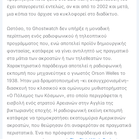
έχει απαγορευτεί εντελώς, αν και από το 2002 και μετά,
μια κόπια του άρχισε να κυκλοφορεί στο διαδίκτυο.
Ωστόσο, το Ghostwatch δεν υπήρξε η μοναδική
περίπτωση ενός ραδιοφωνικού ή τηλεοπτικού
προγράμματος που, ενώ αποτελεί προϊόν δημιουργικής
φαντασίας, κατάφερε να γίνει αντιληπτό ως πραγματικό
στα μάτια των ακροατών ή των τηλεθεατών του.
Χαρακτηριστικό παράδειγμα αποτελεί η ραδιοφωνική
εκπομπή που μηχανεύτηκε ο γνωστός Orson Welles το
1938. Ήταν μια δραματοποιημένη –κι εκσυγχρονισμένη–
διασκευή του κλσσικού και ομώνυμου μυθιστορήματος
«Ο Πόλεμος των Κόσμων», στο οποίο περιγράφεται η
εισβολή ενός στρατού Αρειανών στην Αγγλία της
βικτωριανής εποχής. Η ραδιοφωνική εκείνη εκπομπή
κατάφερε να τρομοκρατήσει εκατομμύρια Αμερικανών
ακροατών, που θεώρησαν ότι αναφερόταν σε πραγματικά
περιστατικά. Ένα πιο πρόσφατο παράδειγμα είναι η