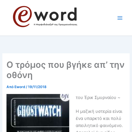
Μετάβαση
στο
περιεχόμενο
Ο τρόμος που βγήκε απ’ την
οθόνη
Από
Eword
/
19/11/2018
του Έρικ Σμυρναίου ~
H μαζική υστερία είναι
ένα υπαρκτό και πολύ
απειλητικό φαινόμενο.