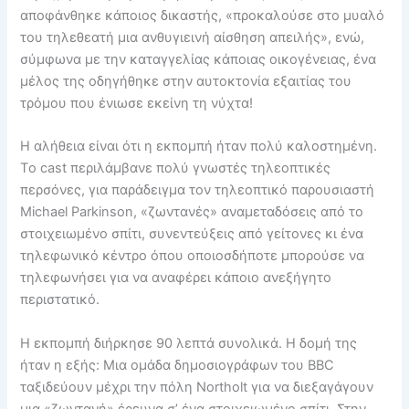
αποφάνθηκε κάποιος δικαστής, «προκαλούσε στο μυαλό
του τηλεθεατή μια ανθυγιεινή αίσθηση απειλής», ενώ,
σύμφωνα με την καταγγελίας κάποιας οικογένειας, ένα
μέλος της οδηγήθηκε στην αυτοκτονία εξαιτίας του
τρόμου που ένιωσε εκείνη τη νύχτα!
Η αλήθεια είναι ότι η εκπομπή ήταν πολύ καλοστημένη.
Tο cast περιλάμβανε πολύ γνωστές τηλεοπτικές
περσόνες, για παράδειγμα τον τηλεοπτικό παρουσιαστή
Michael Parkinson, «ζωντανές» αναμεταδόσεις από το
στοιχειωμένο σπίτι, συνεντεύξεις από γείτονες κι ένα
τηλεφωνικό κέντρο όπου οποιοσδήποτε μπορούσε να
τηλεφωνήσει για να αναφέρει κάποιο ανεξήγητο
περιστατικό.
Η εκπομπή διήρκησε 90 λεπτά συνολικά. Η δομή της
ήταν η εξής: Μια ομάδα δημοσιογράφων του BBC
ταξιδεύουν μέχρι την πόλη Northolt για να διεξαγάγουν
μια «ζωντανή» έρευνα σ’ ένα στοιχειωμένο σπίτι. Στην