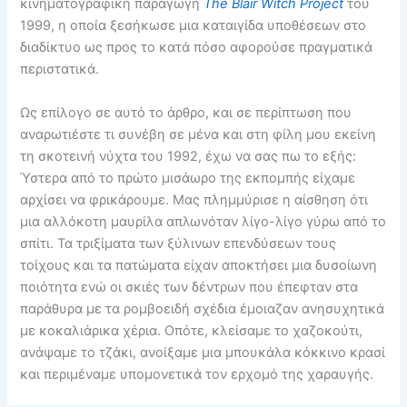
κινηματογραφική παραγωγή
The
Blair
Witch
Project
του
1999, η οποία ξεσήκωσε μια καταιγίδα υποθέσεων στο
διαδίκτυο ως προς το κατά πόσο αφορούσε πραγματικά
περιστατικά.
Ως επίλογο σε αυτό το άρθρο, και σε περίπτωση που
αναρωτιέστε τι συνέβη σε μένα και στη φίλη μου εκείνη
τη σκοτεινή νύχτα του 1992, έχω να σας πω το εξής:
Ύστερα από το πρώτο μισάωρο της εκπομπής είχαμε
αρχίσει να φρικάρουμε. Μας πλημμύρισε η αίσθηση ότι
μια αλλόκοτη μαυρίλα απλωνόταν λίγο-λίγο γύρω από το
σπίτι. Τα τριξίματα των ξύλινων επενδύσεων τους
τοίχους και τα πατώματα είχαν αποκτήσει μια δυσοίωνη
ποιότητα ενώ οι σκιές των δέντρων που έπεφταν στα
παράθυρα με τα ρομβοειδή σχέδια έμοιαζαν ανησυχητικά
με κοκαλιάρικα χέρια. Οπότε, κλείσαμε το χαζοκούτι,
ανάψαμε το τζάκι, ανοίξαμε μια μπουκάλα κόκκινο κρασί
και περιμέναμε υπομονετικά τον ερχομό της χαραυγής.