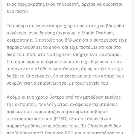
ενός τρομοκρατημένου τηλεθεατή, άρχισε να αιωρείται
ένα πιάτο!
Τα πράγματα έγιναν ακόμα χειρότερα όταν, μια βδομάδα
αργότερα, ένας δεκαοχτάχρονος, ο Martin Denham,
κρεμάστηκε. Ο πατριός του δήλωσε ότι ο αυτόχειρας είχε
παρακολουθήσει το show και είχε πιστέψει ότι και στο
δικό του σπίτι, στο Nottingham, υπήρχε ένα φάντασμα.
Στο σημείωμα που άφησε πίσω του είχε δηλώσει ότι αν
υπήρχαν στα αλήθεια φαντάσματα, όπως αυτά που είχε
δείξει το
Ghostwatch
, θα επέστρεφε από τον κόσμο των
νεκρών για να επικοινωνήσει με τους γονείς του.
Ακόμα κι ένα χρόνο ύστερα από την μετάδοση εκείνης
της εκπομπής, πολλοί γιατροί ανάφεραν περιπτώσεις
παιδιών που παρουσίαζαν συμπτώματα σοβαρού
μετατραυματικού σοκ (PTSD) εξαιτίας όσων είχαν
παρακολουθήσει στις οθόνες τους. Το
Ghostwatch
δεν
προβλήθηκε ποτέ ξανά στο BBC και η αναμετάδοσή του