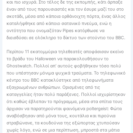
και πιο ισχυρά. Στο τέλος δε της εκπομπής, κάτι άρπαξε
έναν από τους παρουσιαστές και τον έσυρε μαζί του στο
σκοτάδι, μέσα από κάποια ορθάνοιχτη πόρτα, ένας άλλος
καταλήφθηκε από κάποιο σατανικό πνεύμα, ενώ η
οντότητα που ονομαζόταν Pipes κατόρθωσε να
διεισδύσει σε ολόκληρο το δίκτυο των στούντιο του BBC.
Περίπου 11 εκατομμύρια τηλεθεατές αποφάσισαν εκείνο
το βράδυ του Halloween να παρακολουθήσουν το
Ghostwatch. Πολλοί απ’ αυτούς φοβήθηκαν τόσο πολύ
που υπέστησαν μόνιμα ψυχικά τραύματα. Το τηλεφωνικό
κέντρο του BBC κατακλύστηκε από τηλεφωνήματα
εξαγριωμένων ανθρώπων. Ορισμένες από τις
καταγγελίες ήταν πολύ παράξενες. Πολλοί ισχυρίστηκαν
ότι καθώς έβλεπαν το πρόγραμμα, μέσα στα σπίτια τους
άρχισαν να παρατηρούνται φαινόμενα poltergeist: Φώτα
αναβόσβησαν από μόνα τους, κουτάλια και πιρούνια
στραβώνανε, τα κουδούνια της εξώπορτας χτυπούσαν
χωρίς λόγο, ενώ σε μια περίπτωση, μπροστά στα μάτια