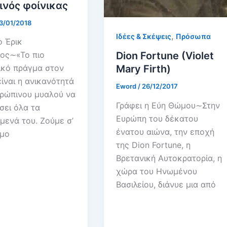
ινός φοίνικας
3/01/2018
,
Ιδέες & Σκέψεις
Πρόσωπα
ο Έρικ
Dion Fortune (Violet
ος∼«Το πιο
Mary Firth)
ικό πράγμα στον
ίναι η ανικανότητά
Eword
/
26/12/2017
ρώπινου μυαλού να
Γράφει η Εύη Θώμου∼Στην
σει όλα τα
Ευρώπη του δέκατου
μενά του. Ζούμε σ’
ένατου αιώνα, την εποχή
εμο
της Dion Fortune, η
Βρετανική Αυτοκρατορία, η
χώρα του Ηνωμένου
Βασιλείου, διάνυε μια από