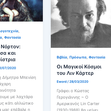
,
ογοτεχνία
,
α
Φαντασία
 Νόρτον:
σα και
,
,
Βιβλία
Πρόσωπα
Φαντασία
ίστρια
Οι Μαγικοί Κόσμοι
1/07/2020
του Λιν Κάρτερ
η Δήμητρα Μπενίση
Eword
/
28/03/2020
άχαρη
ρινότητα
Γράφει ο Κώστας
νουμε με λαχτάρα
Γερογιάννης ~ Ο
υς κάτι αλλιώτικο
Αμερικανός Lin Carter
 μας επέβαλε η
(1930-1988) θα μείνει