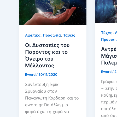
,
Tέχνη
Λ
,
,
Αιρετικά
Πρόσωπα
Τάσεις
Πρόσωπ
Οι Δυστοπίες του
Αντρέ
Παρόντος και το
Μάγισ
Όνειρο του
Πολεμ
Μέλλοντος
Eword
/
2
Eword
/
30/11/2020
Γράφει 
Συνέντευξη Έρικ
~ Στην 
Σμυρναίου στον
καθημε
Παναγιώτη Κάρδαρη και το
περιμέ
eword.gr Για άλλη μια
επιτέλο
φορά έχω τη χαρά να
από όσα