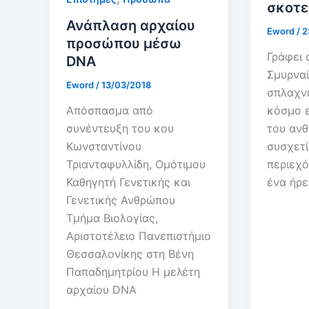
σκοτε
Ανάπλαση αρχαίου
Eword
/
2
προσώπου μέσω
Γράφει 
DNA
Σμυρναί
Eword
/
13/03/2018
σπλαχν
κόσμο ε
Απόσπασμα από
του ανθ
συνέντευξη του κου
συσχετί
Κωνσταντίνου
περιεχό
Τριανταφυλλίδη, Ομότιμου
ένα ήρ
Καθηγητή Γενετικής και
Γενετικής Ανθρώπου
Τμήμα Βιολογίας,
Αριστοτέλειο Πανεπιστήμιο
Θεσσαλονίκης στη Βένη
Παπαδημητρίου Η μελέτη
αρχαίου DNA