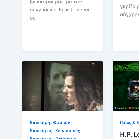
βρίσκομαι μαζί με τον
γκρίζα 
συγγραφέα Έρικ Σμυρναίο,
σύγχρον
σε
,
Ιδέες & 
Επιστήμη
Θετικές
,
Επιστήμες
Κοινωνικές
Η.P. L
,
Επιστήμες
Πρόσωπα