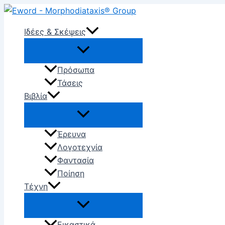
Μετάβαση
στο
Ιδέες & Σκέψεις
περιεχόμενο
Πρόσωπα
Τάσεις
Βιβλία
Έρευνα
Λογοτεχνία
Φαντασία
Ποίηση
Tέχνη
Εικαστικά