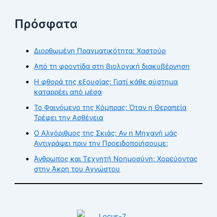
Πρόσφατα
Διορθωμένη Πραγματικότητα: Χαστούρ
Από τη φροντίδα στη βιολογική διακυβέρνηση
Η φθορά της εξουσίας: Γιατί κάθε σύστημα
καταρρέει από μέσα
Το Φαινόμενο της Κόμπρας: Όταν η Θεραπεία
Τρέφει την Ασθένεια
Ο Αλγόριθμος της Σκιάς: Αν η Μηχανή μάς
Αντιγράψει πριν την Προειδοποιήσουμε;
Άνθρωπος και Τεχνητή Νοημοσύνη: Χορεύοντας
στην Άκρη του Αγνώστου