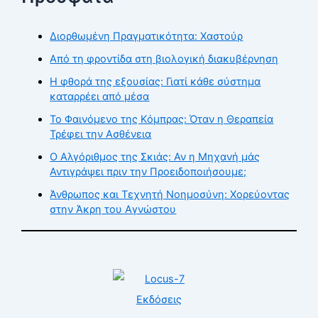
Διορθωμένη Πραγματικότητα: Χαστούρ
Από τη φροντίδα στη βιολογική διακυβέρνηση
Η φθορά της εξουσίας: Γιατί κάθε σύστημα
καταρρέει από μέσα
Το Φαινόμενο της Κόμπρας: Όταν η Θεραπεία
Τρέφει την Ασθένεια
Ο Αλγόριθμος της Σκιάς: Αν η Μηχανή μάς
Αντιγράψει πριν την Προειδοποιήσουμε;
Άνθρωπος και Τεχνητή Νοημοσύνη: Χορεύοντας
στην Άκρη του Αγνώστου